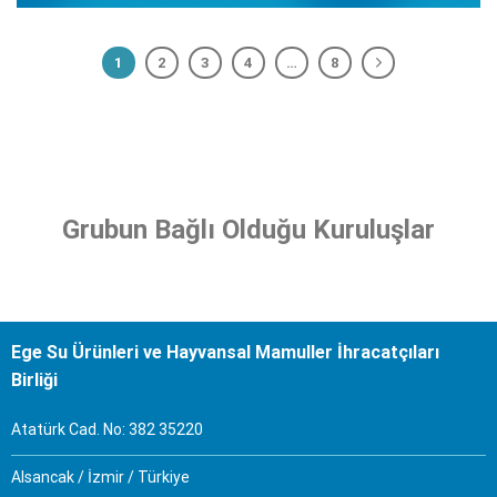
1
2
3
4
…
8
Grubun Bağlı Olduğu Kuruluşlar
Ege Su Ürünleri ve Hayvansal Mamuller İhracatçıları
Birliği
Atatürk Cad. No: 382 35220
Alsancak / İzmir / Türkiye